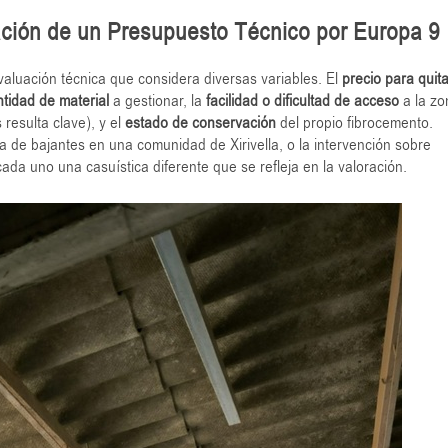
ación de un Presupuesto Técnico por Europa 9
aluación técnica que considera diversas variables. El
precio para quita
ntidad de material
a gestionar, la
facilidad o dificultad de acceso
a la zo
 resulta clave), y el
estado de conservación
del propio fibrocemento.
rada de bajantes en una comunidad de Xirivella, o la intervención sobre
ada uno una casuística diferente que se refleja en la valoración.