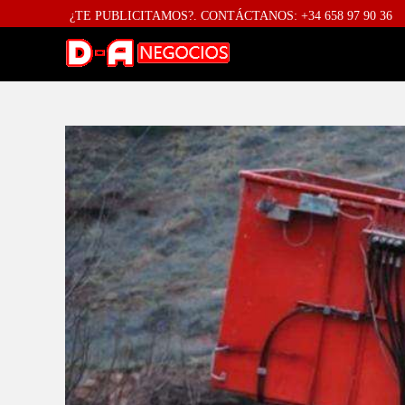
Directorio Anuncios:Publicidad y redacción profesional para negocios.
¿TE PUBLICITAMOS?. CONTÁCTANOS: +34 658 97 90 36
promociona tu empresa de manera efectiva.