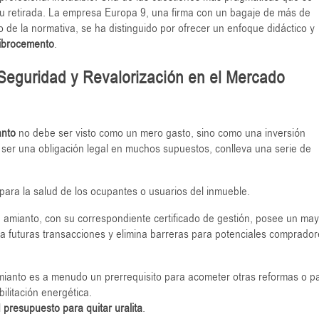
 su retirada. La empresa Europa 9, una firma con un bagaje de más de
 de la normativa, se ha distinguido por ofrecer un enfoque didáctico y
 fibrocemento
.
Seguridad y Revalorización en el Mercado
anto
no debe ser visto como un mero gasto, sino como una inversión
e ser una obligación legal en muchos supuestos, conlleva una serie de
para la salud de los ocupantes o usuarios del inmueble.
de amianto, con su correspondiente certificado de gestión, posee un ma
lita futuras transacciones y elimina barreras para potenciales comprado
mianto es a menudo un prerrequisito para acometer otras reformas o p
litación energética.
l
presupuesto para quitar uralita
.