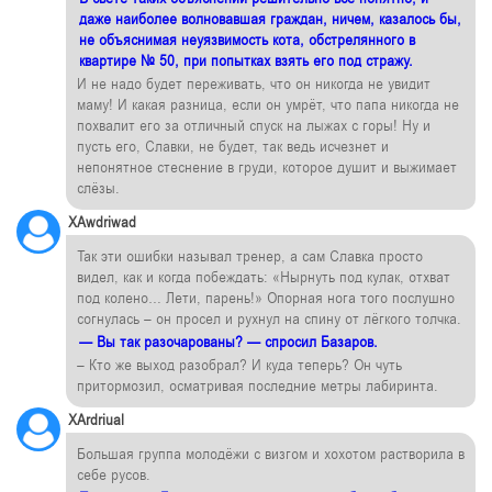
даже наиболее волновавшая граждан, ничем, казалось бы,
не объяснимая неуязвимость кота, обстрелянного в
квартире № 50, при попытках взять его под стражу.
И не надо будет переживать, что он никогда не увидит
маму! И какая разница, если он умрёт, что папа никогда не
похвалит его за отличный спуск на лыжах с горы! Ну и
пусть его, Славки, не будет, так ведь исчезнет и
непонятное стеснение в груди, которое душит и выжимает
слёзы.
XAwdriwad
Так эти ошибки называл тренер, а сам Славка просто
видел, как и когда побеждать: «Нырнуть под кулак, отхват
под колено… Лети, парень!» Опорная нога того послушно
согнулась – он просел и рухнул на спину от лёгкого толчка.
— Вы так разочарованы? — спросил Базаров.
– Кто же выход разобрал? И куда теперь? Он чуть
притормозил, осматривая последние метры лабиринта.
XArdriual
Большая группа молодёжи с визгом и хохотом растворила в
себе русов.