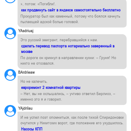
», потом: «Погибли!.
как продвинуть сайт в яндексе самостоятельно бесплатно
Прокуратор был как каменный, потому что боялся качнуть
пылающей адской болью головой.
YAsdriuaj
Это русский эмигрант, перебравшийся к нам.
сделать перевод паспорта нотариально заверенный в
москве
По дороге он крикнул в направлении кухни: – Груня! Но
никто не отозвался.
BArdrieaw
Но не калечить.
евроремонт 2 комнатной квартиры
– Нет, вы не ослышались, – учтиво ответил Берлиоз, –
именно это я и говорил.
YAjdrilau
И не успел поэт опомниться, как после тихой Спиридоновки
очутился у Никитских ворот, где положение его ухудшилось.
Насосы КПП