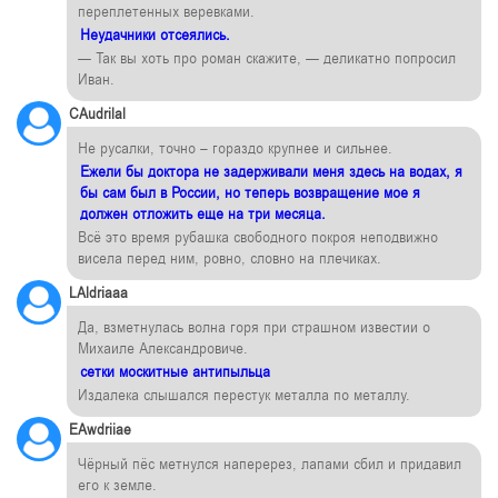
переплетенных веревками.
Неудачники отсеялись.
— Так вы хоть про роман скажите, — деликатно попросил
Иван.
CAudrilal
Не русалки, точно – гораздо крупнее и сильнее.
Ежели бы доктора не задерживали меня здесь на водах, я
бы сам был в России, но теперь возвращение мое я
должен отложить еще на три месяца.
Всё это время рубашка свободного покроя неподвижно
висела перед ним, ровно, словно на плечиках.
LAldriaaa
Да, взметнулась волна горя при страшном известии о
Михаиле Александровиче.
сетки москитные антипыльца
Издалека слышался перестук металла по металлу.
EAwdriiae
Чёрный пёс метнулся наперерез, лапами сбил и придавил
его к земле.