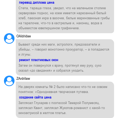
перевод диплома цена
Степа, тараща глаза, увидел, что на маленьком столике
сервирован поднос, на коем имеется нарезанный белый
хлеб, паюсная икра в вазочке, белые маринованные грибы
на тарелочке, что-то в кастрюльке и, наконец, водка в
объемистом ювелиршином графинчике.
OAldridae
Бывают среди них маги, астрологи, предсказатели и
убийцы, – говорил монотонно прокуратор, – а попадаются
и лгуны.
ремонт пластиковых окон
Затем он повернулся к врачу, протянул ему руку, сухо
сказал «до свидания» и собрался уходить.
ZArdrilaw
На дверях комнаты № 2 было написано что-то не совсем
понятное: «Однодневная творческая путевка.
создание сайта цена
Заплясал Глухарев с поэтессой Тамарой Полумесяц,
заплясал Квант, заплясал Жукопов-романист с какой-то
киноактрисой в желтом платье.