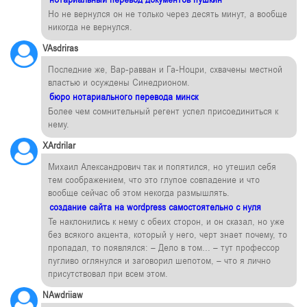
Но не вернулся он не только через десять минут, а вообще
никогда не вернулся.
VAsdriras
Последние же, Вар-равван и Га-Ноцри, схвачены местной
властью и осуждены Синедрионом.
бюро нотариального перевода минск
Более чем сомнительный регент успел присоединиться к
нему.
XArdrilar
Михаил Александрович так и попятился, но утешил себя
тем соображением, что это глупое совпадение и что
вообще сейчас об этом некогда размышлять.
создание сайта на wordpress самостоятельно с нуля
Те наклонились к нему с обеих сторон, и он сказал, но уже
без всякого акцента, который у него, черт знает почему, то
пропадал, то появлялся: – Дело в том… – тут профессор
пугливо оглянулся и заговорил шепотом, – что я лично
присутствовал при всем этом.
NAwdriiaw