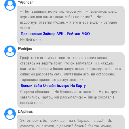
YArdridah
– Нет, выпивал, но не так, чтобы уж… – Тараканов, крыс,
чертиков или шмыгающих собак не ловил? – Нет, –
вздрогнув, ответил Рюхин, – я его вчера видел и сегодня
утром.
Приложение Займер APK - Рейтинг МФО
Не бей меня.
FArdrijas
Граф, как в огромных тенетах, ходил в своих делах,
стараясь не верить тому, что он запутался, и с каждым
шагом все более и более запутываясь и чувствуя себя не в
силах ни разорвать сети, опутавшие его, ни осторожно,
терпеливо приняться распутывать их.
Деньги Займ Онлайн Быстро На Карту
Сгоряча обвинил: – Не будешь язык казать! – Ну, вы круто
завалились, картошкой рассыпались! – Тимур хохотал в
полный голос.
DAjdriras
Эх, отловить бы прохиндея, да к Нараде, на суд! – Вы
думаете, он с этими, с дикими? Зачем? Как так можно,