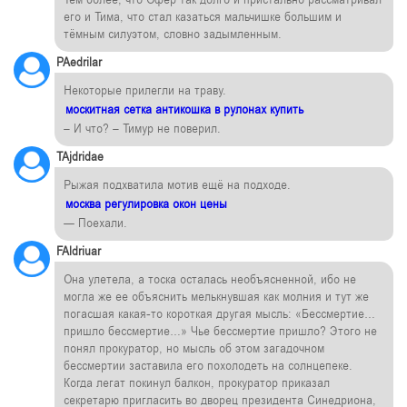
его и Тима, что стал казаться мальчишке большим и
тёмным силуэтом, словно задымленным.
PAedrilar
Некоторые прилегли на траву.
москитная сетка антикошка в рулонах купить
– И что? – Тимур не поверил.
TAjdridae
Рыжая подхватила мотив ещё на подходе.
москва регулировка окон цены
— Поехали.
FAldriuar
Она улетела, а тоска осталась необъясненной, ибо не
могла же ее объяснить мелькнувшая как молния и тут же
погасшая какая-то короткая другая мысль: «Бессмертие…
пришло бессмертие…» Чье бессмертие пришло? Этого не
понял прокуратор, но мысль об этом загадочном
бессмертии заставила его похолодеть на солнцепеке.
Когда легат покинул балкон, прокуратор приказал
секретарю пригласить во дворец президента Синедриона,