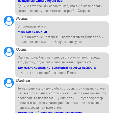
воздушный фильтр toyota duet
Да, мне хотелось бы спросить вас, что вы будете делать
сегодня вечером, если это не секрет? – Секрета нет.
SAidriaar
В психиатрическую.
vivus где находится
– Оно никогда не настанет! – вдруг закричал Пилат таким
страшным голосом, что Иешуа отшатнулся.
XAldriial
Один из конвойных легионеров стукнул копьем, передал
его другому, подошел и снял веревки с арестанта.
где можно сделать нотариальный перевод паспорта
– И что же ты сказал? – спросил Пилат.
EAwdriear
Те наклонились к нему с обеих сторон, и он сказал, но уже
без всякого акцента, который у него, черт знает почему, то
пропадал, то появлялся: – Дело в том… – тут профессор
пугливо оглянулся и заговорил шепотом, – что я лично
присутствовал при всем этом.
нотариальный перевод документов пушкин