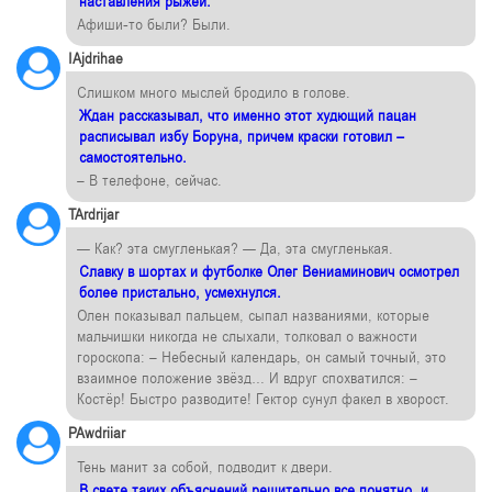
наставления рыжей.
Афиши-то были? Были.
IAjdrihae
Слишком много мыслей бродило в голове.
Ждан рассказывал, что именно этот худющий пацан
расписывал избу Боруна, причем краски готовил –
самостоятельно.
– В телефоне, сейчас.
TArdrijar
— Как? эта смугленькая? — Да, эта смугленькая.
Славку в шортах и футболке Олег Вениаминович осмотрел
более пристально, усмехнулся.
Олен показывал пальцем, сыпал названиями, которые
мальчишки никогда не слыхали, толковал о важности
гороскопа: – Небесный календарь, он самый точный, это
взаимное положение звёзд… И вдруг спохватился: –
Костёр! Быстро разводите! Гектор сунул факел в хворост.
PAwdriiar
Тень манит за собой, подводит к двери.
В свете таких объяснений решительно все понятно, и