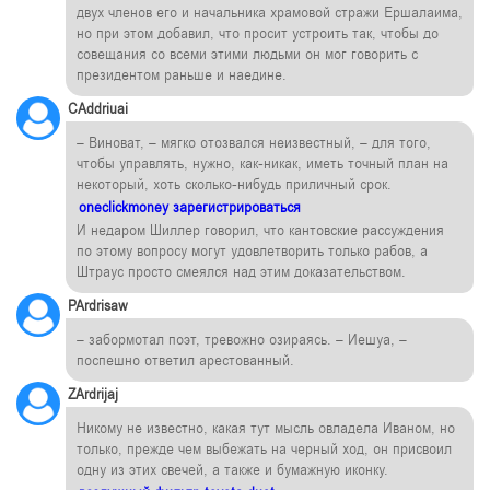
двух членов его и начальника храмовой стражи Ершалаима,
но при этом добавил, что просит устроить так, чтобы до
совещания со всеми этими людьми он мог говорить с
президентом раньше и наедине.
CAddriuai
– Виноват, – мягко отозвался неизвестный, – для того,
чтобы управлять, нужно, как-никак, иметь точный план на
некоторый, хоть сколько-нибудь приличный срок.
oneclickmoney зарегистрироваться
И недаром Шиллер говорил, что кантовские рассуждения
по этому вопросу могут удовлетворить только рабов, а
Штраус просто смеялся над этим доказательством.
PArdrisaw
– забормотал поэт, тревожно озираясь. – Иешуа, –
поспешно ответил арестованный.
ZArdrijaj
Никому не известно, какая тут мысль овладела Иваном, но
только, прежде чем выбежать на черный ход, он присвоил
одну из этих свечей, а также и бумажную иконку.