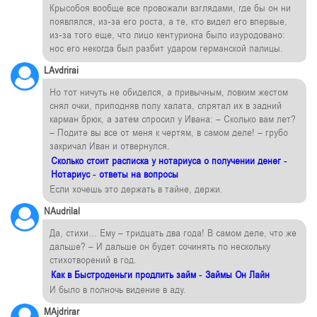
Крысобоя вообще все провожали взглядами, где бы он ни
появлялся, из-за его роста, а те, кто видел его впервые,
из-за того еще, что лицо кентуриона было изуродовано:
нос его некогда был разбит ударом германской палицы.
LAvdrirai
Но тот ничуть не обиделся, а привычным, ловким жестом
снял очки, приподняв полу халата, спрятал их в задний
карман брюк, а затем спросил у Ивана: – Сколько вам лет?
– Подите вы все от меня к чертям, в самом деле! – грубо
закричал Иван и отвернулся.
Сколько стоит расписка у нотариуса о получении денег -
Нотариус - ответы на вопросы
Если хочешь это держать в тайне, держи.
NAudrilal
Да, стихи… Ему – тридцать два года! В самом деле, что же
дальше? – И дальше он будет сочинять по нескольку
стихотворений в год.
Как в Быстроденьги продлить займ - Займы Он Лайн
И было в полночь видение в аду.
MAjdrirar