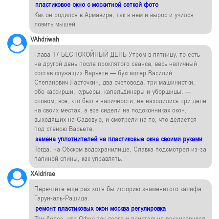
пластиковое окно с москитной сеткой фото
Как он родился в Армавире, так в нем и вырос и учился
ловить мышей.
VAhdriwah
Глава 17 БЕСПОКОЙНЫЙ ДЕНЬ Утром в пятницу, то есть
на другой день после проклятого сеанса, весь наличный
состав служащих Варьете — бухгалтер Василий
Степанович Ласточкин, два счетовода, три машинистки,
обе кассирши, курьеры, капельдинеры и уборщицы, —
словом, все, кто был в наличности, не находились при деле
на своих местах, а все сидели на подоконниках окон,
выходящих на Садовую, и смотрели на то, что делается
под стеною Варьете.
замена уплотнителей на пластиковые окна своими руками
Тогда, на Обском водохранилище, Славка подсмотрел из-за
папиной спины, как управлять.
XAldrirae
Перечтите еще раз хотя бы историю знаменитого калифа
Гарун-аль-Рашида.
ремонт пластиковых окон москва регулировка
Тем более, что Офер так долго и пристально рассматривал