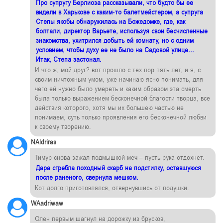
Про супругу Берлиоза рассказывали, что будто бы ее
видели в Харькове с каким-то балетмейстером, а супруга
Степы якобы обнаружилась на Божедомке, где, как
болтали, директор Варьете, используя свои бесчисленные
знакомства, ухитрился добыть ей комнату, но с одним
условием, чтобы духу ее не было на Садовой улице…
Итак, Степа застонал.
И что ж, мой друг? вот прошло с тех пор пять лет, и я, с
своим ничтожным умом, уже начинаю ясно понимать, для
чего ей нужно было умереть и каким образом эта смерть
была только выражением бесконечной благости творца, все
действия которого, хотя мы их большею частью не
понимаем, суть только проявления его бесконечной любви
к своему творению.
NAldriras
Тимур снова зажал подмышкой меч – пусть рука отдохнёт.
Дара сгребла походный скарб на подстилку, оставшуюся
после раненого, свернула мешком.
Кот долго приготовлялся, отвернувшись от подушки.
WAadriwaw
Олен первым шагнул на дорожку из брусков,