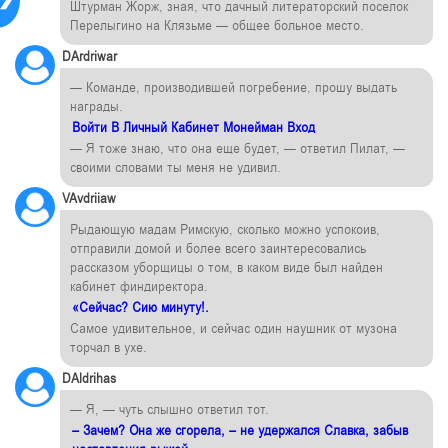
Штурман Жорж, зная, что дачный литераторский поселок
Перелыгино на Клязьме — общее больное место.
DArdriwar
— Команде, производившей погребение, прошу выдать
награды.
Войти В Личный Кабинет Монейман Вход
— Я тоже знаю, что она еще будет, — ответил Пилат, —
своими словами ты меня не удивил.
VAvdriiaw
Рыдающую мадам Римскую, сколько можно успокоив,
отправили домой и более всего заинтересовались
рассказом уборщицы о том, в каком виде был найден
кабинет финдиректора.
«Сейчас? Сию минуту!.
Самое удивительное, и сейчас один наушник от музона
торчал в ухе.
DAldrihas
— Я, — чуть слышно ответил тот.
– Зачем? Она же сгорела, – не удержался Славка, забыв