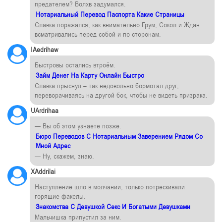
предателем? Волхв задумался.
Нотариальный Перевод Паспорта Какие Страницы
Славка поражался, как внимательно Грум, Сокол и Ждан
всматривались перед собой и по сторонам.
IAedrihaw
Быстровы остались втроём.
Займ Денег На Карту Онлайн Быстро
Славка прыснул – так недовольно бормотал друг,
переворачиваясь на другой бок, чтобы не видеть призрака.
UArdrihaa
— Вы об этом узнаете позже.
Бюро Переводов С Нотариальным Заверением Рядом Со
Мной Адрес
— Ну, скажем, знаю.
XAddrilai
Наступление шло в молчании, только потрескивали
горящие факелы.
Знакомства С Девушкой Секс И Богатыми Девушками
Мальчишка припустил за ним.