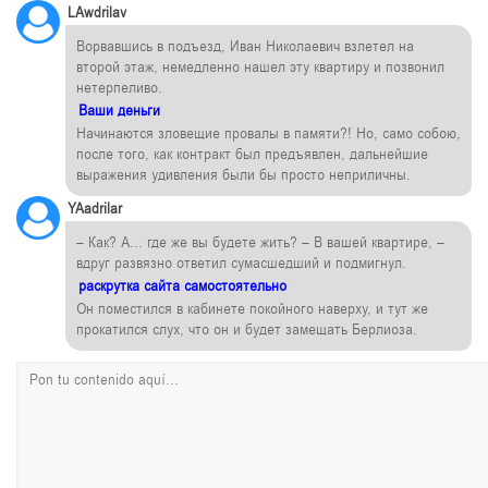
LAwdrilav
Ворвавшись в подъезд, Иван Николаевич взлетел на
второй этаж, немедленно нашел эту квартиру и позвонил
нетерпеливо.
Ваши деньги
Начинаются зловещие провалы в памяти?! Но, само собою,
после того, как контракт был предъявлен, дальнейшие
выражения удивления были бы просто неприличны.
YAadrilar
– Как? А… где же вы будете жить? – В вашей квартире, –
вдруг развязно ответил сумасшедший и подмигнул.
раскрутка сайта самостоятельно
Он поместился в кабинете покойного наверху, и тут же
прокатился слух, что он и будет замещать Берлиоза.