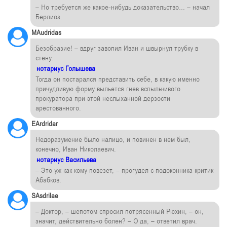
– Но требуется же какое-нибудь доказательство… – начал
Берлиоз.
MAudridas
Безобразие! – вдруг завопил Иван и швырнул трубку в
стену.
нотариус Голышева
Тогда он постарался представить себе, в какую именно
причудливую форму выльется гнев вспыльчивого
прокуратора при этой неслыханной дерзости
арестованного.
EArdridar
Недоразумение было налицо, и повинен в нем был,
конечно, Иван Николаевич.
нотариус Васильева
– Это уж как кому повезет, – прогудел с подоконника критик
Абабков.
SAsdrilae
– Доктор, – шепотом спросил потрясенный Рюхин, – он,
значит, действительно болен? – О да, – ответил врач.