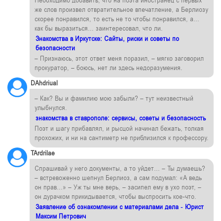
Необходимо добавить, что на поэта иностранец с первых
же слов произвел отвратительное впечатление, а Берлиозу
скорее понравился, то есть не то чтобы понравился, а…
как бы выразиться… заинтересовал, что ли.
Знакомства в Иркутске: Сайты, риски и советы по
безопасности
– Признаюсь, этот ответ меня поразил, – мягко заговорил
прокуратор, – боюсь, нет ли здесь недоразумения.
DAhdriual
– Как? Вы и фамилию мою забыли? – тут неизвестный
улыбнулся.
знакомства в ставрополе: сервисы, советы и безопасность
Поэт и шагу прибавлял, и рысцой начинал бежать, толкая
прохожих, и ни на сантиметр не приблизился к профессору.
TArdrilae
Спрашивай у него документы, а то уйдет… – Ты думаешь?
– встревоженно шепнул Берлиоз, а сам подумал: «А ведь
он прав…» – Уж ты мне верь, – засипел ему в ухо поэт, –
он дурачком прикидывается, чтобы выспросить кое-что.
Заявление об ознакомлении с материалами дела - Юрист
Максим Петрович