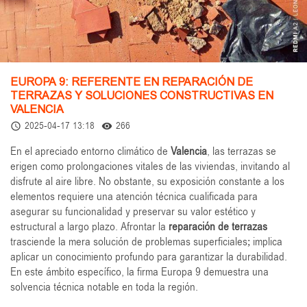
EUROPA 9: REFERENTE EN REPARACIÓN DE
TERRAZAS Y SOLUCIONES CONSTRUCTIVAS EN
VALENCIA
2025-04-17 13:18
266
access_time
remove_red_eye
En el apreciado entorno climático de
Valencia
, las terrazas se
erigen como prolongaciones vitales de las viviendas, invitando al
disfrute al aire libre. No obstante, su exposición constante a los
elementos requiere una atención técnica cualificada para
asegurar su funcionalidad y preservar su valor estético y
estructural a largo plazo. Afrontar la
reparación de terrazas
trasciende la mera solución de problemas superficiales; implica
aplicar un conocimiento profundo para garantizar la durabilidad.
En este ámbito específico, la firma Europa 9 demuestra una
solvencia técnica notable en toda la región.