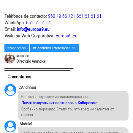
Teléfonos de contacto:
960 19 65 72
|
651 51 51 51
WhatsApp:
651 51 51 51
Email:
info@europa9.eu
Visita su Web Corporativa:
Europa9.eu
#Negocios
#Servicios Profesionales
Escrito por
Directorio Anuncios
Comentarios
CAhdrihau
На поэта неудержимо наваливался день.
Поиск сексуальных партнеров в Хабаровске
Особенно поразило Степу то, что графин запотел от
холода.
IAhdrilal