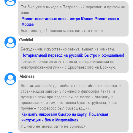
Тот был уже у выхода в Патриарший переулок, и притом не
один.
Ремонт пластиковых окон - метро Южная Ремонт окон в
Москве
Быть может, ей пришла мысль вить там гнездо.
YAedrilal
Бескудников, искусственно зевнув, вышел из комнаты.
Нотариальный перевод на русский: Быстро и официально!
Тотчас и подлетел этот трамвай, поворачивающий по
новопроложенной линии с Ермолаевского на Бронную.
IAhdrieaa
Вот так история!» Да, действительно, объяснилось все: и
страннейший завтрак у покойного философа Канта, и
дурацкие речи про подсолнечное масло и Аннушку, и
предсказания о том, что голова будет отрублена, и все
прочее – профессор был сумасшедший.
Как взять микрозайм быстро на карту: Пошаговая
инструкция - Все о Микрозаймах
Ну, чего не знаем, за то не ручаемся.