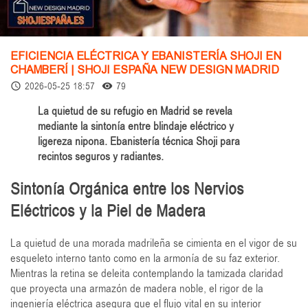
EFICIENCIA ELÉCTRICA Y EBANISTERÍA SHOJI EN
CHAMBERÍ | SHOJI ESPAÑA NEW DESIGN MADRID
2026-05-25 18:57
79
access_time
remove_red_eye
La quietud de su refugio en Madrid se revela
mediante la sintonía entre blindaje eléctrico y
ligereza nipona. Ebanistería técnica Shoji para
recintos seguros y radiantes.
Sintonía Orgánica entre los Nervios
Eléctricos y la Piel de Madera
La quietud de una morada madrileña se cimienta en el vigor de su
esqueleto interno tanto como en la armonía de su faz exterior.
Mientras la retina se deleita contemplando la tamizada claridad
que proyecta una armazón de madera noble, el rigor de la
ingeniería eléctrica asegura que el flujo vital en su interior