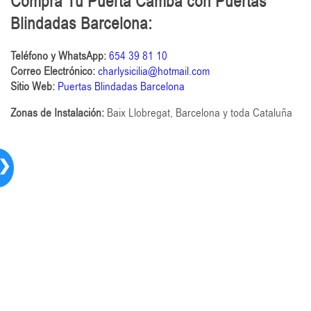
Compra Tu Puerta Camba con Puertas
Blindadas Barcelona:
Teléfono y WhatsApp:
654 39 81 10
Correo Electrónico:
charlysicilia
@hotmail.com
Sitio Web:
Puertas Blindadas Barcelona
Zonas de Instalación:
Baix Llobregat, Barcelona y toda Cataluña
❯