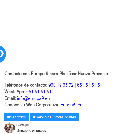
❯
Contacte con Europa 9 para Planificar Nuevo Proyecto:
Teléfonos de contacto:
960 19 65 72
|
651 51 51 51
WhatsApp:
651 51 51 51
Email:
info@europa9.eu
Conoce su Web Corporativa:
Europa9.eu
#Negocios
#Servicios Profesionales
Escrito por
Directorio Anuncios