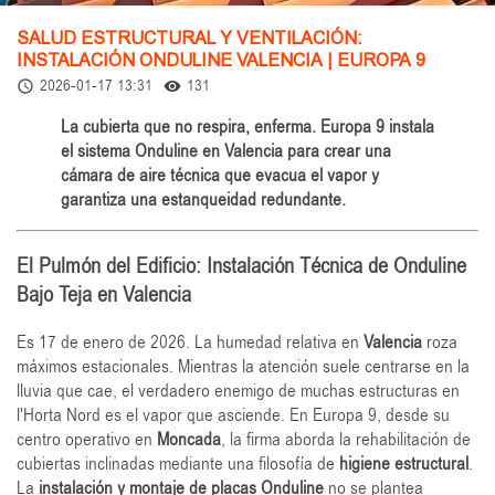
SALUD ESTRUCTURAL Y VENTILACIÓN:
INSTALACIÓN ONDULINE VALENCIA | EUROPA 9
2026-01-17 13:31
131
access_time
remove_red_eye
La cubierta que no respira, enferma. Europa 9 instala
el sistema Onduline en Valencia para crear una
cámara de aire técnica que evacua el vapor y
garantiza una estanqueidad redundante.
El Pulmón del Edificio: Instalación Técnica de Onduline
Bajo Teja en Valencia
Es 17 de enero de 2026. La humedad relativa en
Valencia
roza
máximos estacionales. Mientras la atención suele centrarse en la
lluvia que cae, el verdadero enemigo de muchas estructuras en
l'Horta Nord es el vapor que asciende. En Europa 9, desde su
centro operativo en
Moncada
, la firma aborda la rehabilitación de
cubiertas inclinadas mediante una filosofía de
higiene estructural
.
La
instalación y montaje de placas Onduline
no se plantea